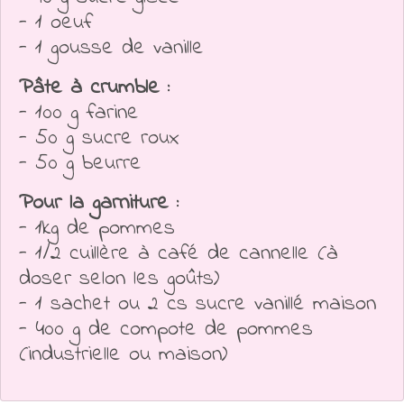
- 1 oeuf
- 1 gousse de vanille
Pâte à crumble :
- 100 g farine
- 50 g sucre roux
- 50 g beurre
Pour la garniture :
- 1kg de pommes
- 1/2 cuillère à café de cannelle (à
doser selon les goûts)
- 1 sachet ou 2 cs sucre vanillé maison
- 400 g de compote de pommes
(industrielle ou maison)